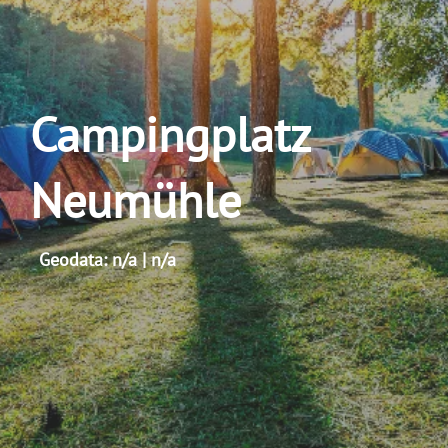
Campingplatz
Neumühle
Geodata: n/a | n/a