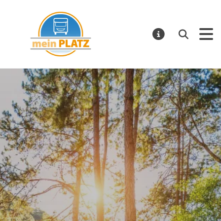
mein PLATZ
Suchen
MELDUNGE