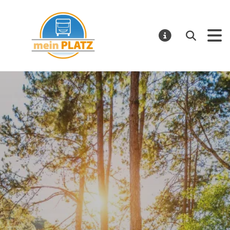
mein PLATZ
Suchen
MELDUNGE