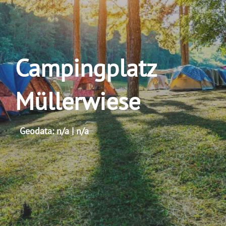
Campingplatz
Müllerwiese
Geodata: n/a | n/a