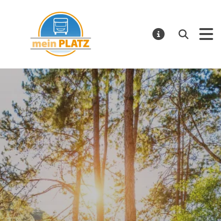
mein PLATZ
Suchen
MELDUNGE