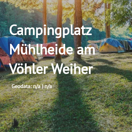
Campingplatz
Mühlheide am
Vöhler Weiher
Geodata: n/a | n/a