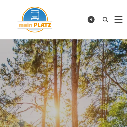
mein PLATZ
Suchen
MELDUNGE