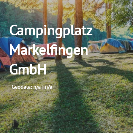
Campingplatz
Markelfingen
GmbH
Geodata: n/a | n/a