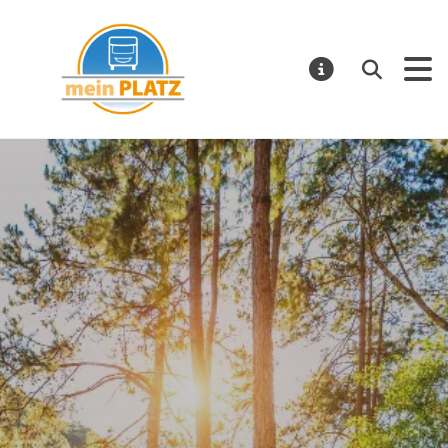
mein PLATZ
Suchen
MELDUNGE