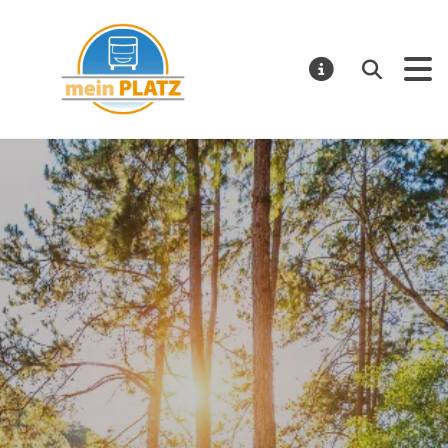
mein PLATZ
Suchen
MELDUNGE