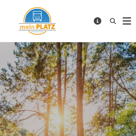
mein PLATZ
Suchen
MELDUNGE