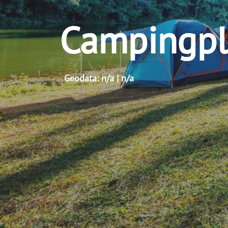
Campingpl
Geodata: n/a | n/a