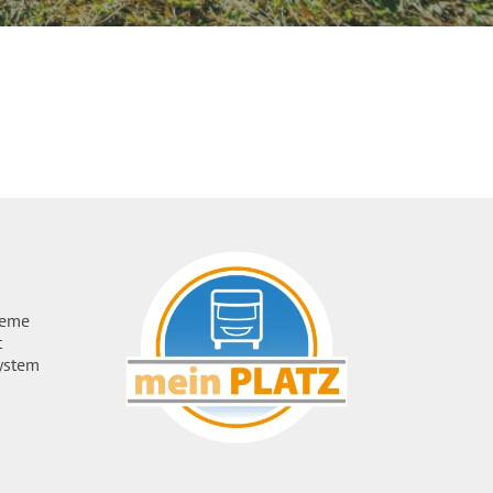
ueme
t
ystem