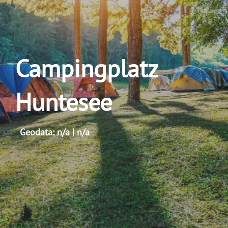
Campingplatz
Huntesee
Geodata: n/a | n/a