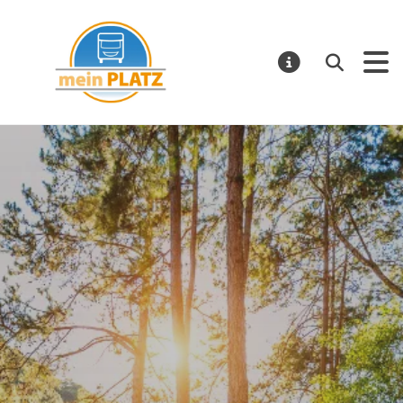
mein PLATZ
Suchen
MELDUNGE