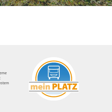
ueme
t
ystem