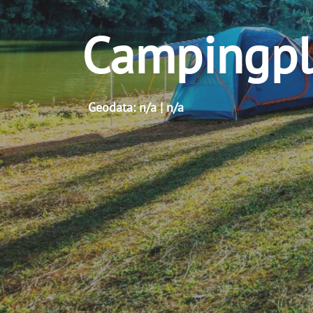
Campingpl
Geodata: n/a | n/a