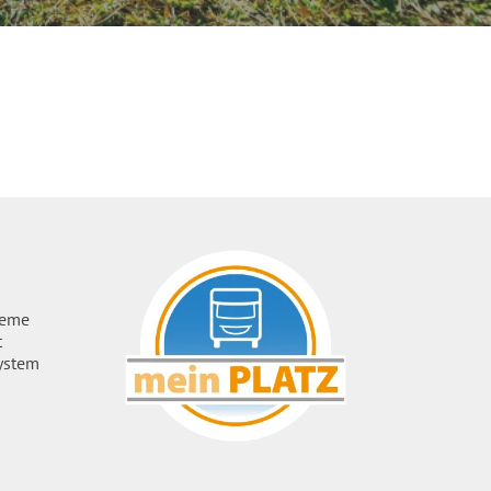
ueme
t
ystem