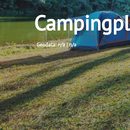
Campingpl
Geodata: n/a | n/a