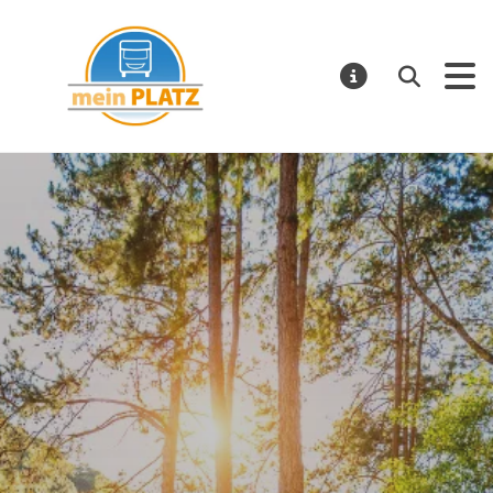
mein PLATZ
Suchen
MELDUNGE