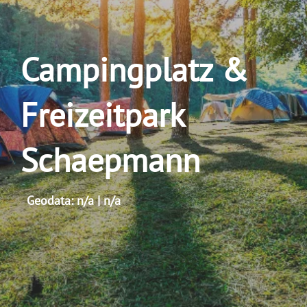
Campingplatz &
Freizeitpark
Schaepmann
Geodata: n/a | n/a