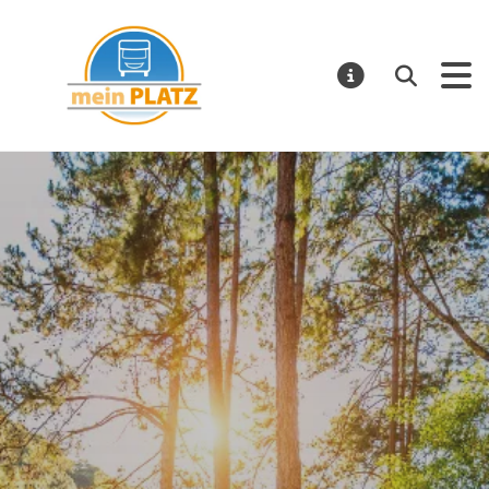
mein PLATZ
Suchen
MELDUNGE