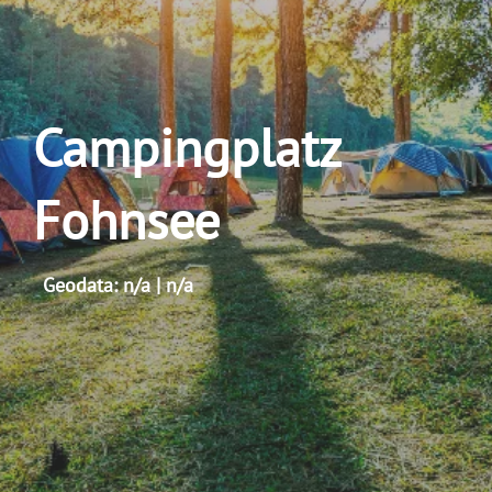
Campingplatz
Fohnsee
Geodata: n/a | n/a