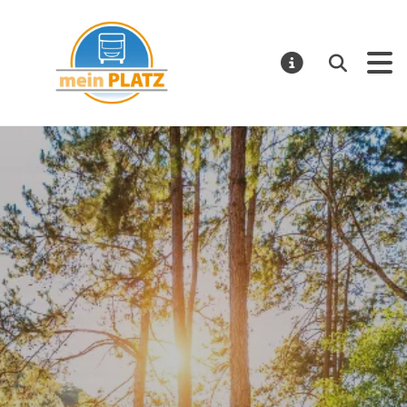
mein PLATZ
Suchen
MELDUNGE