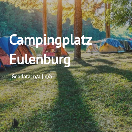
Campingplatz
Eulenburg
Geodata: n/a | n/a