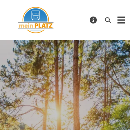
mein PLATZ
Suchen
MELDUNGE