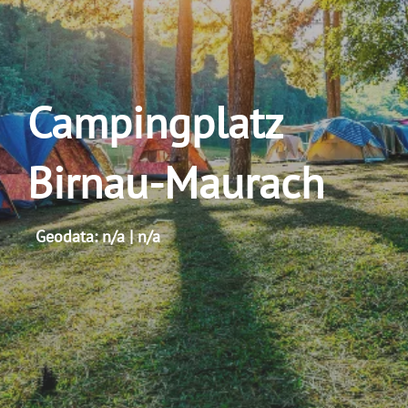
Campingplatz
Birnau-Maurach
Geodata: n/a | n/a