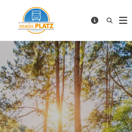
mein PLATZ
Suchen
MELDUNGE