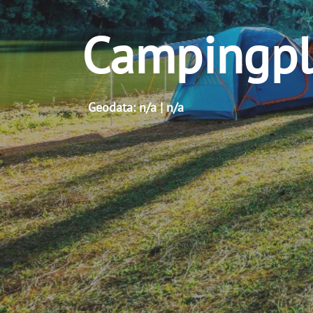
Campingpl
Geodata: n/a | n/a