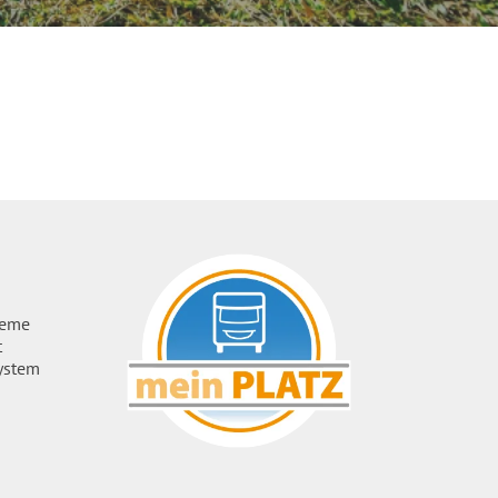
ueme
t
ystem