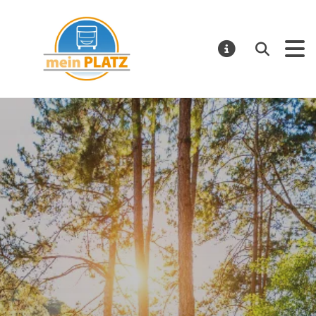
mein PLATZ
Suchen
MELDUNGE