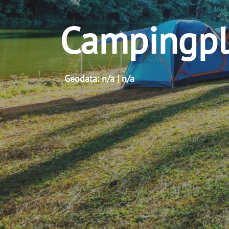
Campingpl
Geodata: n/a | n/a