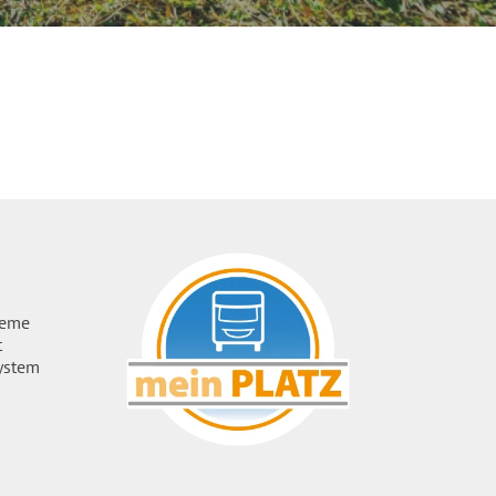
ueme
t
ystem