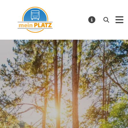
mein PLATZ
Suchen
MELDUNGE