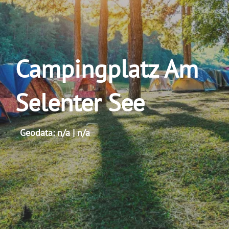
Campingplatz Am
Selenter See
Geodata: n/a | n/a