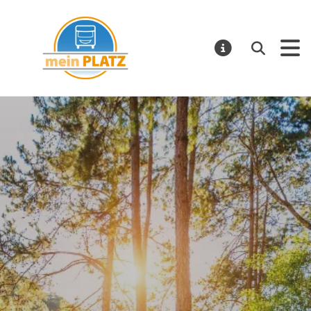
mein PLATZ
Suchen
MELDUNGE