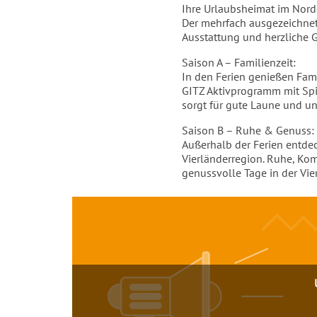
Einleitung
Ihre Urlaubsheimat im Nor
Der mehrfach ausgezeichnet
Ausstattung und herzliche G
Saison A – Familienzeit:
In den Ferien genießen Fam
GITZ Aktivprogramm mit Spi
sorgt für gute Laune und u
Saison B – Ruhe & Genuss:
Außerhalb der Ferien entde
Vierländerregion. Ruhe, Komf
genussvolle Tage in der Vi
Inhalt