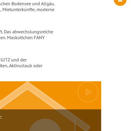
schen Bodensee und Allgäu.
n, Mietunterkünfte, moderne
ft. Das abwechslungsreiche
onen. Maskottchen FANY
 GITZ und der
iten, Aktivurlaub oder
: