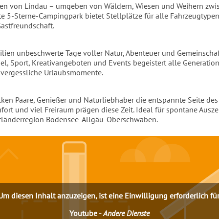
den von Lindau – umgeben von Wäldern, Wiesen und Weihern zwi
e 5-Sterne-Campingpark bietet Stellplätze für alle Fahrzeugtype
astfreundschaft.
ilien unbeschwerte Tage voller Natur, Abenteuer und Gemeinscha
el, Sport, Kreativangeboten und Events begeistert alle Generati
nvergessliche Urlaubsmomente.
cken Paare, Genießer und Naturliebhaber die entspannte Seite des
ort und viel Freiraum prägen diese Zeit. Ideal für spontane Ausze
erländerregion Bodensee-Allgäu-Oberschwaben.
Um diesen Inhalt anzuzeigen, ist eine Einwilligung erforderlich für
Youtube
-
Andere Dienste