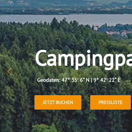
Campingpa
Geodaten: 47° 35′ 6“ N | 9° 42′ 22“ E
JETZT BUCHEN
PREISLISTE