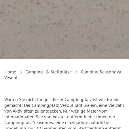
Home
Camping- & Stellplätze
Camping Seasonova
Vesoul
Einleitung
Warten Sie nicht länger, dieser Campingplatz ist wie für Sie
gemacht! Der Campingplatz Vesoul lädt Sie ein, eine Vielzahl
von Aktivitäten zu entdecken. Nur wenige Meter vom
internationalen See von Vesoul entfernt bietet Ihnen der
Campingplatz Seasonova eine einzigartige natürliche
Umgebung, nur 30 Gehminuten vom Stadtzentrum entfernt.