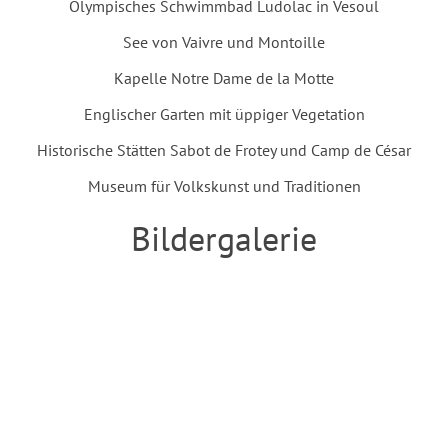
Olympisches Schwimmbad Ludolac in Vesoul
See von Vaivre und Montoille
Kapelle Notre Dame de la Motte
Englischer Garten mit üppiger Vegetation
Historische Stätten Sabot de Frotey und Camp de César
Museum für Volkskunst und Traditionen
Bildergalerie
Einleitung
Nach O