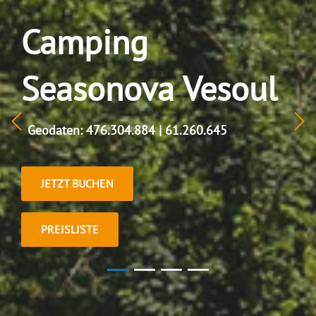
Camping
Seasonova Vesoul
Geodaten: 476.304.884 | 61.260.645
JETZT BUCHEN
PREISLISTE