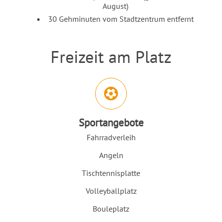
August)
30 Gehminuten vom Stadtzentrum entfernt
Freizeit am Platz
Einleitung
Abschnitt für Icons und Features
Sportangebote
Fahrradverleih
Angeln
Tischtennisplatte
Volleyballplatz
Bouleplatz