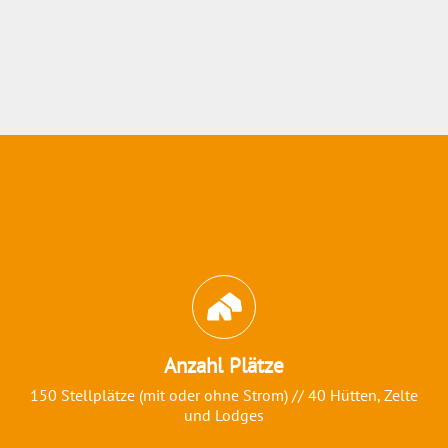
Abschnitt für Icons und Features
Anzahl Plätze
150 Stellplätze (mit oder ohne Strom) // 40 Hütten, Zelte
und Lodges