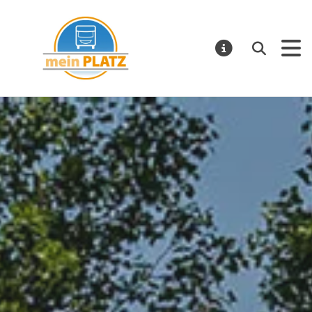
mein PLATZ
Suchen
MELDUNGE