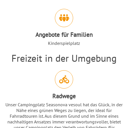
Angebote für Familien
Kinderspielplatz
Freizeit in der Umgebung
Einleitung
Abschnitt für Icons und Features
Radwege
Unser Campingplatz Seasonova vesoul hat das Glück, in der
Nähe eines grünen Weges zu liegen, der ideal für
Fahrradtouren ist. Aus diesem Grund und im Sinne eines
nachhaltigen Ansatzes immer verantwortungsvoller, bietet
unser Campingplatz den Verleih von Fahrrädern (für