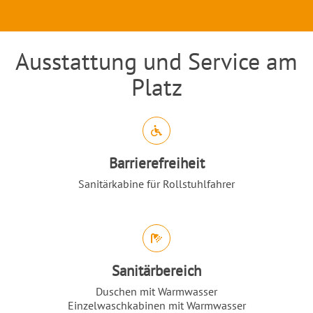
Ausstattung und Service am
Einleitung
Platz
Abschnitt für Icons und Features
Barrierefreiheit
Sanitärkabine für Rollstuhlfahrer
Sanitärbereich
Duschen mit Warmwasser
Einzelwaschkabinen mit Warmwasser