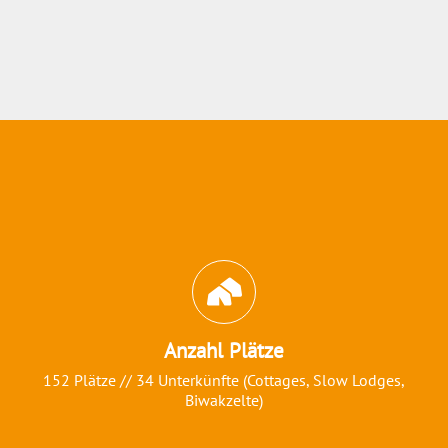
Abschnitt für Icons und Features
Anzahl Plätze
152 Plätze // 34 Unterkünfte (Cottages, Slow Lodges,
Biwakzelte)