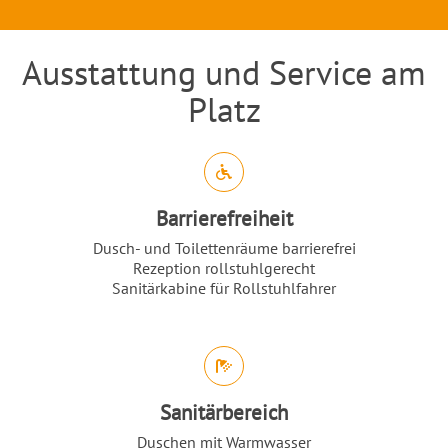
Ausstattung und Service am
Einleitung
Platz
Abschnitt für Icons und Features
Barrierefreiheit
Dusch- und Toilettenräume barrierefrei
Rezeption rollstuhlgerecht
Sanitärkabine für Rollstuhlfahrer
Sanitärbereich
Duschen mit Warmwasser