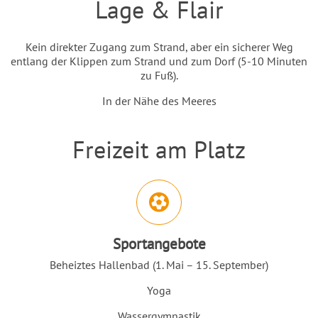
Lage & Flair
Einleitung
Inhalt
Kein direkter Zugang zum Strand, aber ein sicherer Weg
entlang der Klippen zum Strand und zum Dorf (5-10 Minuten
zu Fuß).
In der Nähe des Meeres
Freizeit am Platz
Einleitung
Abschnitt für Icons und Features
Sportangebote
Beheiztes Hallenbad (1. Mai – 15. September)
Yoga
Wassergymnastik