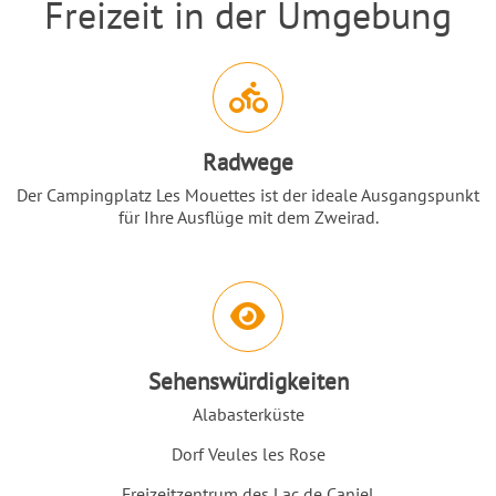
Freizeit in der Umgebung
Einleitung
Abschnitt für Icons und Features
Radwege
Der Campingplatz Les Mouettes ist der ideale Ausgangspunkt
für Ihre Ausflüge mit dem Zweirad.
Sehenswürdigkeiten
Alabasterküste
Dorf Veules les Rose
Freizeitzentrum des Lac de Caniel