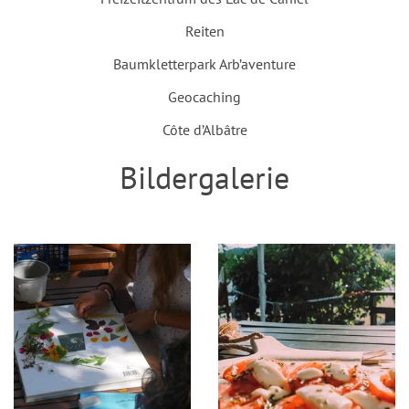
Reiten
Baumkletterpark Arb’aventure
Geocaching
Côte d’Albâtre
Bildergalerie
Einleitung