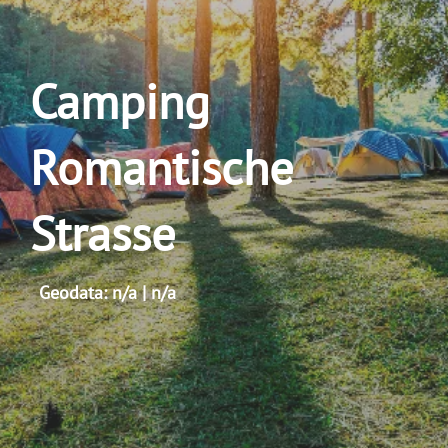
Camping
Romantische
Strasse
Geodata: n/a | n/a