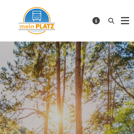
mein PLATZ
Suchen
MELDUNGE