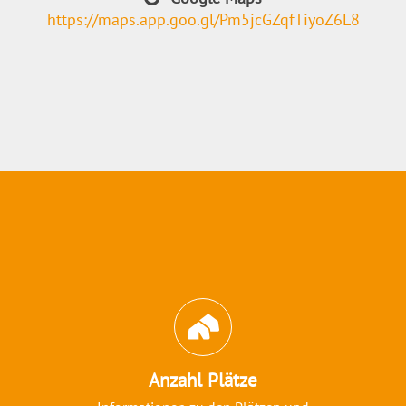
https://maps.app.goo.gl/Pm5jcGZqfTiyoZ6L8
Abschnitt für Icons und Features
Anzahl Plätze