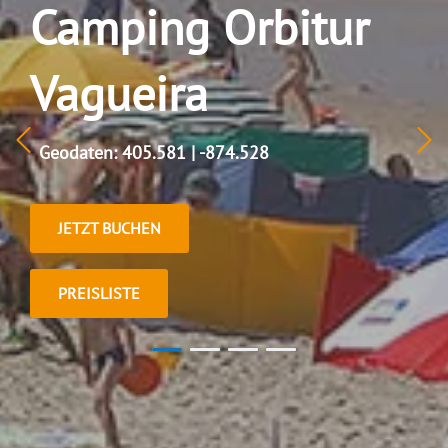
Camping Orbitur
Vagueira
Geodaten: 405.581 | -874.528
JETZT BUCHEN
PREISLISTE