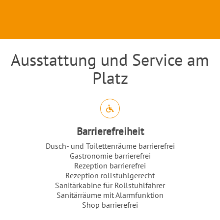
Ausstattung und Service am
Einleitung
Platz
Abschnitt für Icons und Features
Barrierefreiheit
Dusch- und Toilettenräume barrierefrei
Gastronomie barrierefrei
Rezeption barrierefrei
Rezeption rollstuhlgerecht
Sanitärkabine für Rollstuhlfahrer
Sanitärräume mit Alarmfunktion
Shop barrierefrei