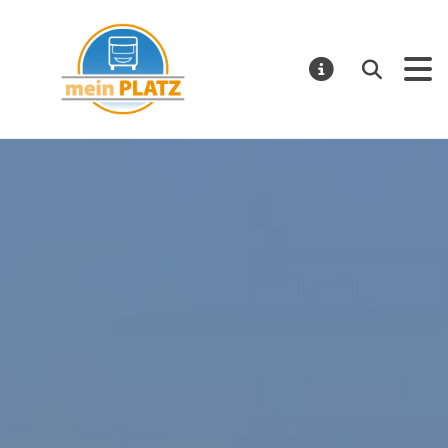
mein PLATZ
Suchen
MELDUNGE