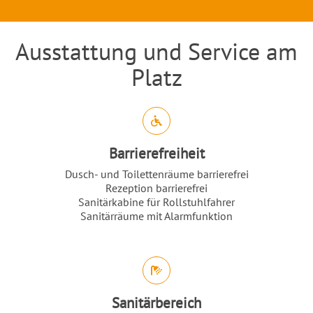
Ausstattung und Service am
Einleitung
Platz
Abschnitt für Icons und Features
Barrierefreiheit
Dusch- und Toilettenräume barrierefrei
Rezeption barrierefrei
Sanitärkabine für Rollstuhlfahrer
Sanitärräume mit Alarmfunktion
Sanitärbereich