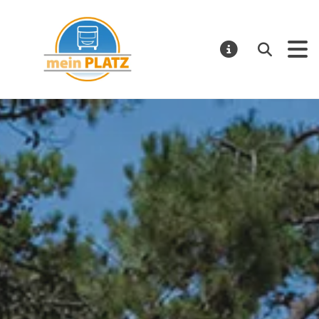
mein PLATZ
Suchen
MELDUNGE