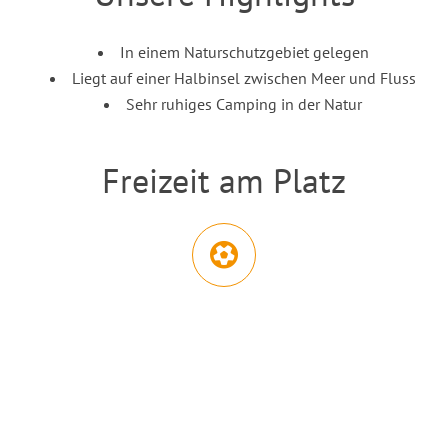
Inhalt
In einem Naturschutzgebiet gelegen
Liegt auf einer Halbinsel zwischen Meer und Fluss
Sehr ruhiges Camping in der Natur
Freizeit am Platz
Einleitung
Abschnitt für Icons und Features
Sportangebote
Nach O
Tischtennisplatte