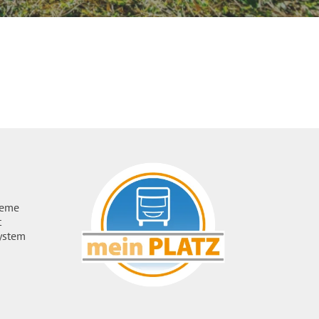
ueme
t
ystem