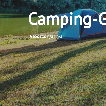
Camping-
Geodata: n/a | n/a