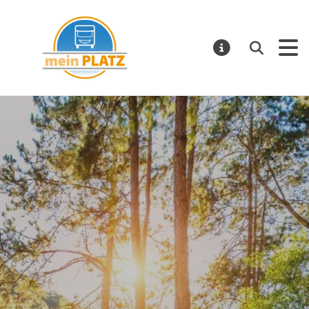
mein PLATZ
Suchen
MELDUNGE