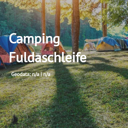
Camping
Fuldaschleife
Geodata: n/a | n/a