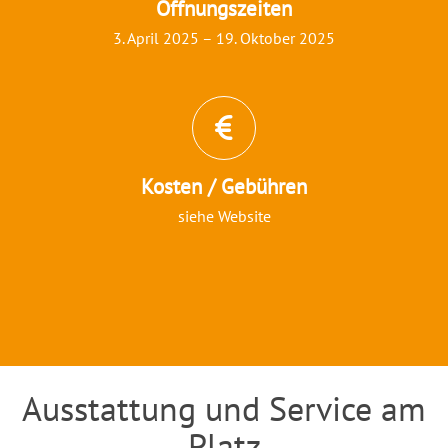
Öffnungszeiten
3. April 2025 – 19. Oktober 2025
Kosten / Gebühren
siehe Website
Ausstattung und Service am
Einleitung
Platz