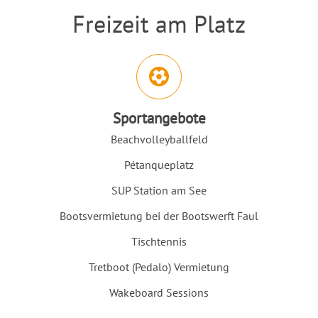
Freizeit am Platz
Einleitung
Abschnitt für Icons und Features
Sportangebote
Beachvolleyballfeld
Pétanqueplatz
SUP Station am See
Bootsvermietung bei der Bootswerft Faul
Tischtennis
Tretboot (Pedalo) Vermietung
Wakeboard Sessions