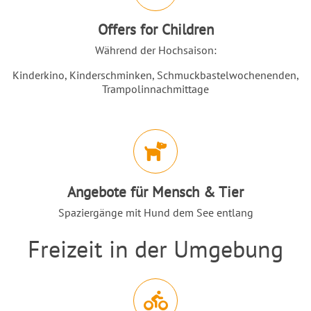
Offers for Children
Während der Hochsaison:
Kinderkino, Kinderschminken, Schmuckbastelwochenenden,
Trampolinnachmittage
Angebote für Mensch & Tier
Spaziergänge mit Hund dem See entlang
Freizeit in der Umgebung
Einleitung
Abschnitt für Icons und Features