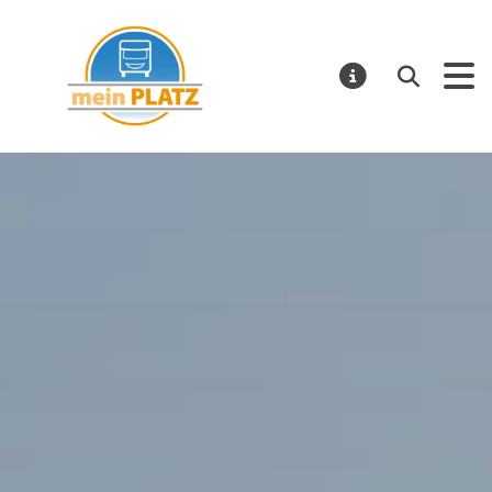
mein PLATZ
Suchen
MELDUNGE