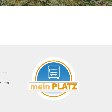
ueme
t
ystem