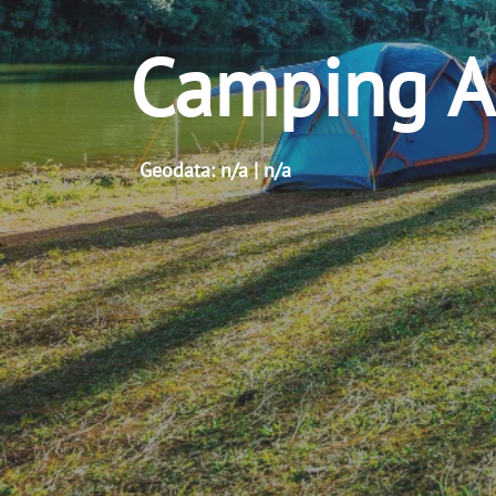
Camping 
Geodata: n/a | n/a