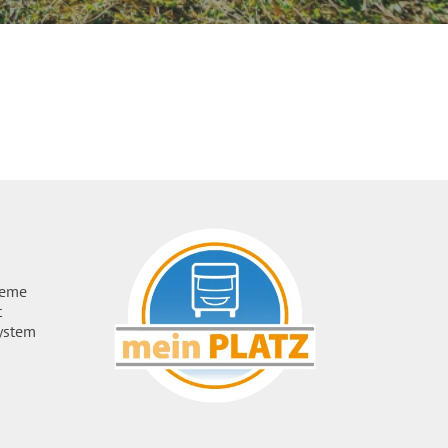
ueme
t
ystem