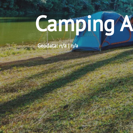
Camping A
Geodata: n/a | n/a