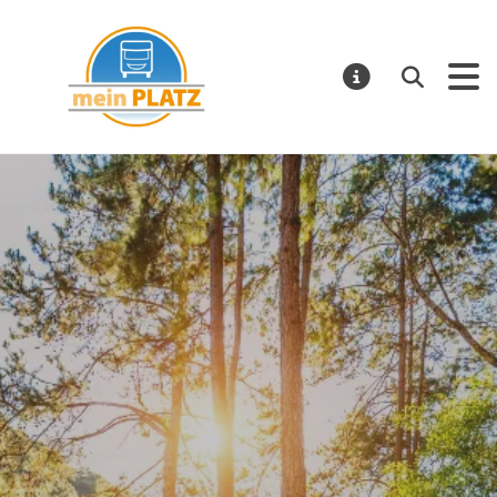
mein PLATZ
Suchen
MELDUNGE