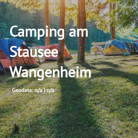
Camping am
Stausee
Wangenheim
Geodata: n/a | n/a