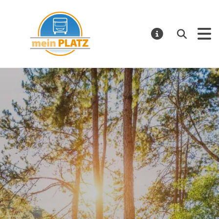
mein PLATZ
Suchen
MELDUNGE