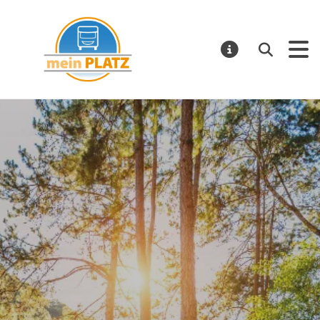
mein PLATZ
Suchen
MELDUNGE