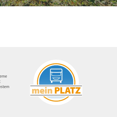
ueme
t
ystem