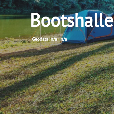
Bootshall
Geodata: n/a | n/a