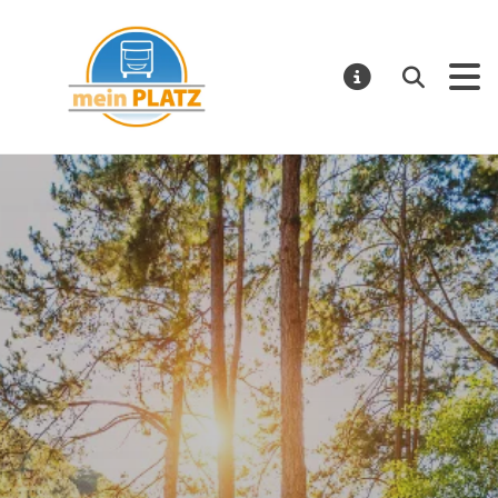
mein PLATZ
Suchen
MELDUNGE