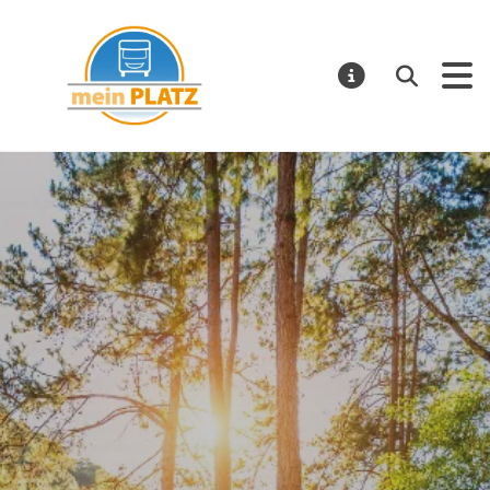
mein PLATZ
Suchen
MELDUNGE