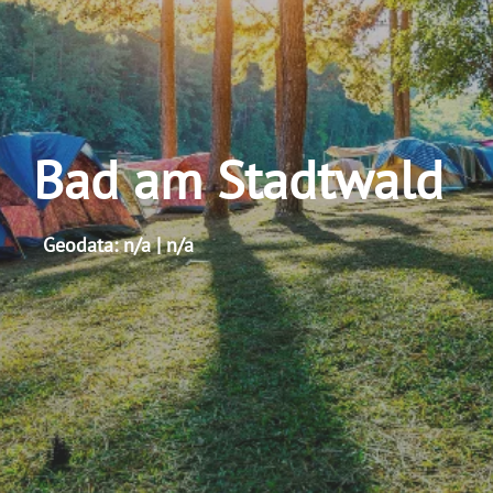
Bad am Stadtwald
Geodata: n/a | n/a