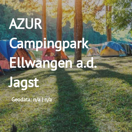
AZUR
Campingpark
Ellwangen a.d.
Jagst
Geodata: n/a | n/a