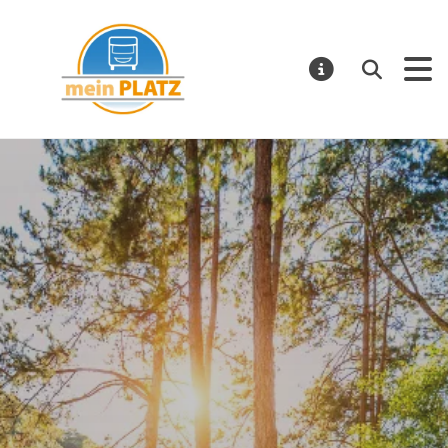
mein PLATZ
Suchen
MELDUNGE