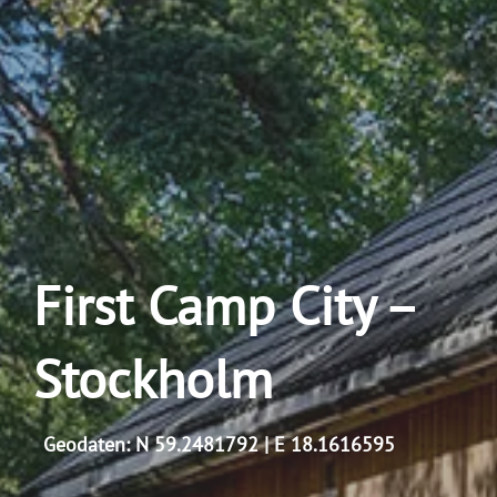
First Camp City –
Stockholm
Geodaten: N 59.2481792 | E 18.1616595