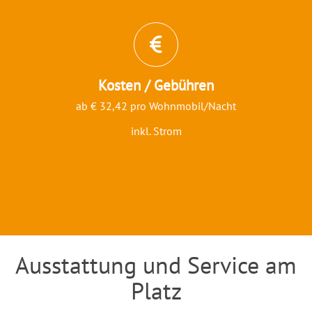
Kosten / Gebühren
ab € 32,42 pro Wohnmobil/Nacht
inkl. Strom
Ausstattung und Service am
Einleitung
Platz