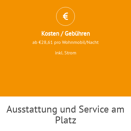
Kosten / Gebühren
ab €28,61 pro Wohnmobil/Nacht
inkl. Strom
Ausstattung und Service am
Einleitung
Platz