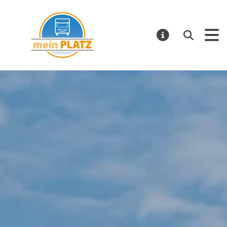
mein PLATZ
Suchen
MELDUNGE