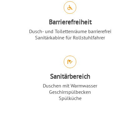
Abschnitt für Icons und Features
Barrierefreiheit
Dusch- und Toilettenräume barrierefrei
Sanitärkabine für Rollstuhlfahrer
Sanitärbereich
Duschen mit Warmwasser
Geschirrspülbecken
Spülküche
Nach O
Toiletten
Unsere Highlights
Einleitung
Inhalt
Grandiose Landschaften am Kullaberg