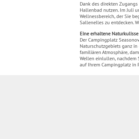
Einleitung
Dank des direkten Zugangs 
Hallenbad nutzen. Im Juli u
Wellnessbereich, der Sie be
Sallenelles zu entdecken. W
Eine erhaltene Naturkulisse
Der Campingplatz Seasonova 
Naturschutzgebiets ganz in
familiären Atmosphäre, dam
Wellen einlullen, nachdem S
auf Ihrem Campingplatz in P
Inhalt