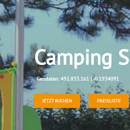
Camping Se
Geodaten: 492.833.161 | -0.1934091
JETZT BUCHEN
PREISLISTE