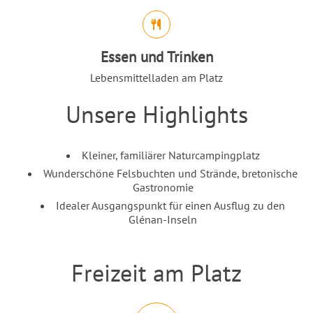
Abschnitt für Icons und Features
Essen und Trinken
Lebensmittelladen am Platz
Unsere Highlights
Einleitung
Inhalt
Kleiner, familiärer Naturcampingplatz
Wunderschöne Felsbuchten und Strände, bretonische
Gastronomie
Idealer Ausgangspunkt für einen Ausflug zu den
Glénan-Inseln
Freizeit am Platz
Einleitung
Abschnitt für Icons und Features