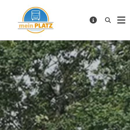
mein PLATZ
Suchen
MELDUNGE