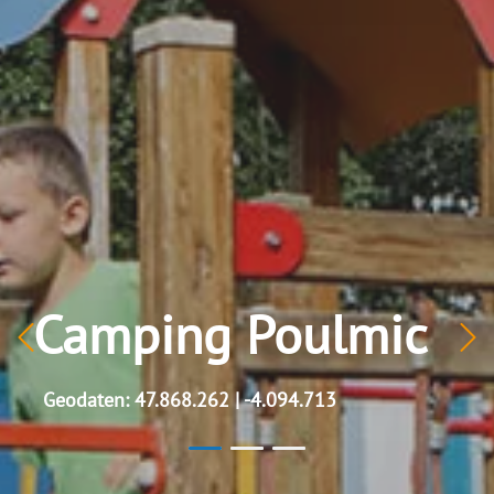
Camping Poulmic
Geodaten: 47.868.262 | -4.094.713