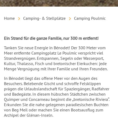
Home
Camping- & Stellplätze
Camping Poulmic
Einleitung
Ein Strand für die ganze Familie, nur 300 m entfernt!
Tanken Sie neue Energie in Bénodet! Der 300 Meter vom
Meer entfernte Campingplatz Le Poulmic verspricht viel
Strandvergnügen. Entspannen, Segeln oder Wasserport,
Kultur, Thalasso, Fisch und bretonischer Eierkuchen: jede
Menge Vergnügung mit Ihrer Familie und Ihren Freunden.
In Bénodet liegt das offene Meer vor den Augen des
Besuchers. Belebende Gischt und schroffe Felsklippen
prägen die Urlaubslandschaft für Spaziergänger, Radfahrer
und Badegäste. In diesem hübschen Städtchen zwischen
Quimper und Concarneau beginnt die „bretonische Riviera“.
Erkunden Sie die nahe gelegenen paradiesischen Buchten
von Beg Meil oder machen Sie einen Bootsausflug zum
Archipel der Glénan-Inseln.