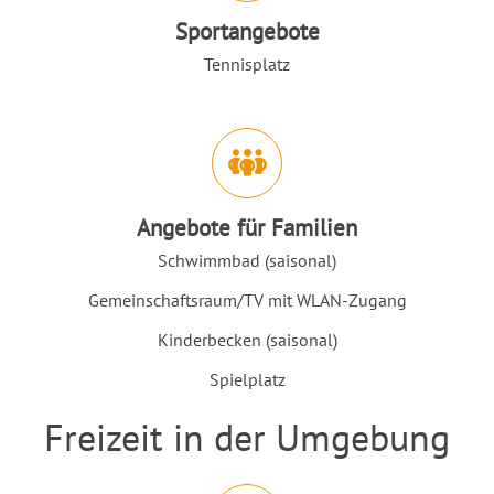
Sportangebote
Tennisplatz
Angebote für Familien
Schwimmbad (saisonal)
Gemeinschaftsraum/TV mit WLAN-Zugang
Kinderbecken (saisonal)
Spielplatz
Freizeit in der Umgebung
Einleitung
Abschnitt für Icons und Features