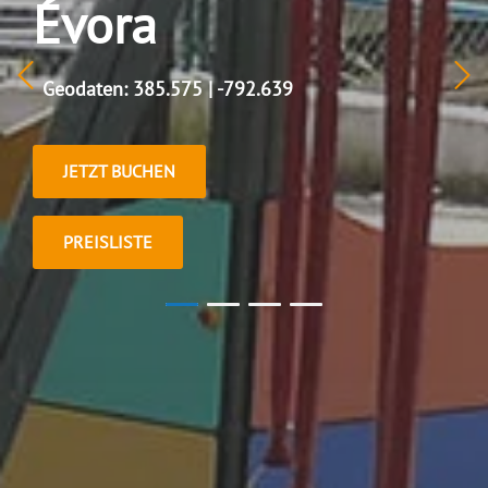
Évora
Geodaten: 385.575 | -792.639
JETZT BUCHEN
PREISLISTE