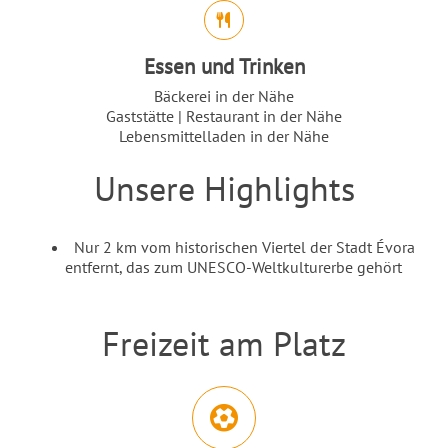
Essen und Trinken
Bäckerei in der Nähe
Gaststätte | Restaurant in der Nähe
Lebensmittelladen in der Nähe
Unsere Highlights
Einleitung
Inhalt
Nur 2 km vom historischen Viertel der Stadt Évora
entfernt, das zum UNESCO-Weltkulturerbe gehört
Freizeit am Platz
Einleitung
Abschnitt für Icons und Features