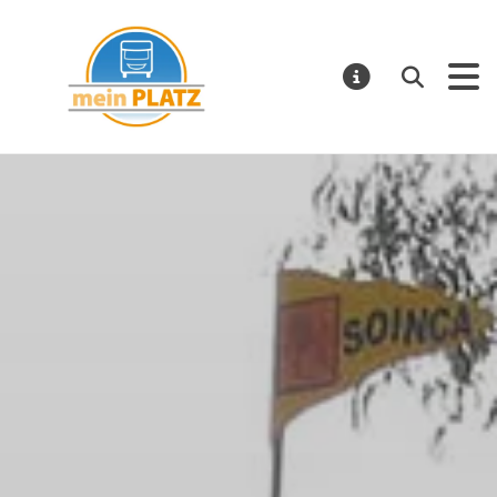
mein PLATZ
Suchen
MELDUNGE