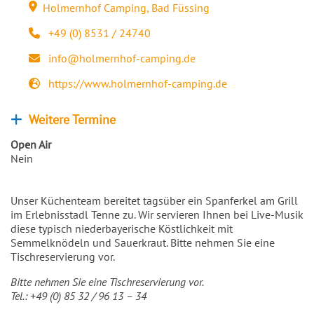
Holmernhof Camping
,
Bad Füssing
Veranstaltungsort
+49 (0) 8531 / 24740
Telefon
info@holmernhof-camping.de
E-Mail
https://www.holmernhof-camping.de
Webseite
Weitere Termine
Weitere Veranstaltungen anzeigen
Open Air
Nein
Unser Küchenteam bereitet tagsüber ein Spanferkel am Grill
im Erlebnisstadl Tenne zu. Wir servieren Ihnen bei Live-Musik
diese typisch niederbayerische Köstlichkeit mit
Semmelknödeln und Sauerkraut. Bitte nehmen Sie eine
Tischreservierung vor.
Bitte nehmen Sie eine Tischreservierung vor.
Tel.: +49 (0) 85 32 / 96 13 – 34