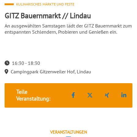
KULINARISCHES
MÄRKTE UND FESTE
GITZ Bauernmarkt // Lindau
An ausgewählten Samstagen lädt der GITZ Bauernmarkt zum
entspannten Schlendern, Probieren und Genießen ein.
16:30 - 18:30
Startzeit: 16:30
Campingpark Gitzenweiler Hof, Lindau
Teile
Teilen auf Facebook
Teilen auf X
Teilen auf 
Teil
Veranstaltung:
VERANSTALTUNGEN