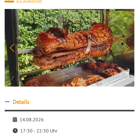
KULINARISCHES
Details
Details ausblenden
14.08.2026
Datum
17:30 - 22:30 Uhr
Zeit