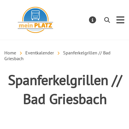
mein PLATZ
Suchen
MELDUNGE
Home
Eventkalender
Spanferkelgrillen // Bad
Griesbach
Spanferkelgrillen //
Bad Griesbach