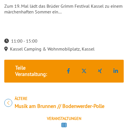
Zum 19. Mal lädt das Brüder Grimm Festival Kassel zu einem
märchenhaften Sommer ein…
11:00 - 15:00
Startzeit: 11:00
Kassel Camping & Wohnmobilplatz, Kassel
Teile
Teilen auf Facebook
Teilen auf X
Teilen auf 
Teil
Veranstaltung:
ÄLTERE
Titel für Veranstaltung
Musik am Brunnen // Bodenwerder-Polle
VERANSTALTUNGEN