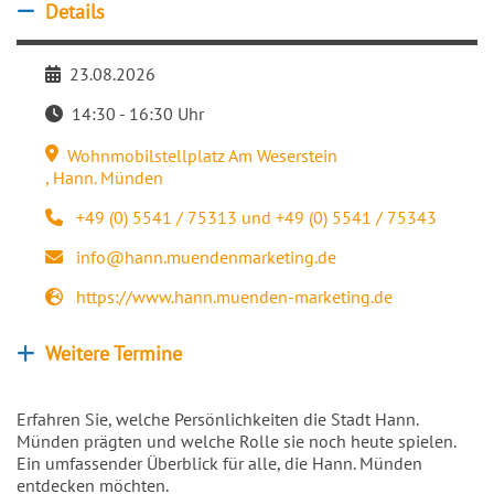
Details
Details ausblenden
23.08.2026
Datum
14:30 - 16:30 Uhr
Zeit
Wohnmobilstellplatz Am Weserstein
Veranstaltungsort
,
Hann. Münden
+49 (0) 5541 / 75313 und +49 (0) 5541 / 75343
Telefon
info@hann.muendenmarketing.de
E-Mail
https://www.hann.muenden-marketing.de
Webseite
Weitere Termine
Weitere Veranstaltungen anzeigen
Erfahren Sie, welche Persönlichkeiten die Stadt Hann.
Münden prägten und welche Rolle sie noch heute spielen.
Ein umfassender Überblick für alle, die Hann. Münden
entdecken möchten.