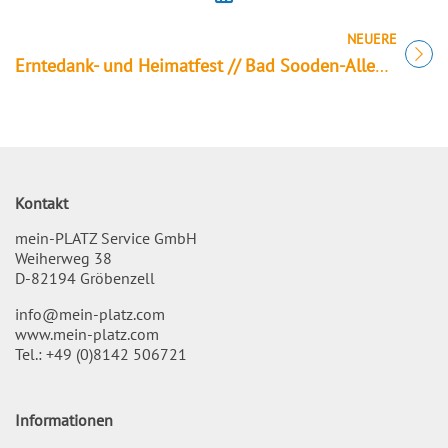
NEUERE
Titel für Veranstaltung
Erntedank- und Heimatfest // Bad Sooden-Allendorf
Kontakt
mein-PLATZ Service GmbH
Weiherweg 38
D-82194 Gröbenzell
info@mein-platz.com
www.mein-platz.com
Tel.:
+49 (0)8142 506721
Informationen