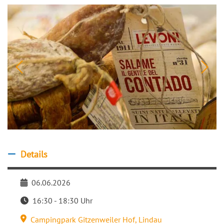
Details
Details ausblenden
06.06.2026
Datum
16:30 - 18:30 Uhr
Zeit
Campingpark Gitzenweiler Hof
,
Lindau
Veranstaltungsort