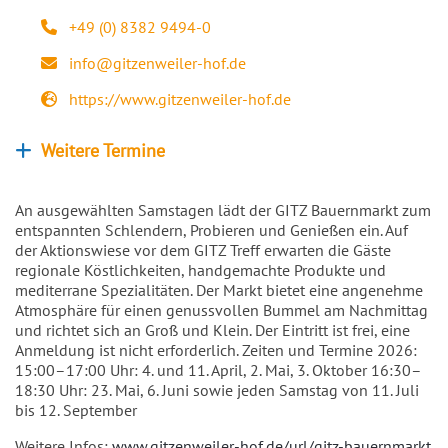
+49 (0) 8382 9494-0
Telefon
info@gitzenweiler-hof.de
E-Mail
https://www.gitzenweiler-hof.de
Webseite
Weitere Termine
Weitere Veranstaltungen anzeigen
An ausgewählten Samstagen lädt der GITZ Bauernmarkt zum
entspannten Schlendern, Probieren und Genießen ein. Auf
der Aktionswiese vor dem GITZ Treff erwarten die Gäste
regionale Köstlichkeiten, handgemachte Produkte und
mediterrane Spezialitäten. Der Markt bietet eine angenehme
Atmosphäre für einen genussvollen Bummel am Nachmittag
und richtet sich an Groß und Klein. Der Eintritt ist frei, eine
Anmeldung ist nicht erforderlich. Zeiten und Termine 2026:
15:00–17:00 Uhr: 4. und 11. April, 2. Mai, 3. Oktober 16:30–
18:30 Uhr: 23. Mai, 6. Juni sowie jeden Samstag von 11. Juli
bis 12. September
Weitere Infos:
www.gitzenweiler-hof.de/url/gitz-bauernmarkt