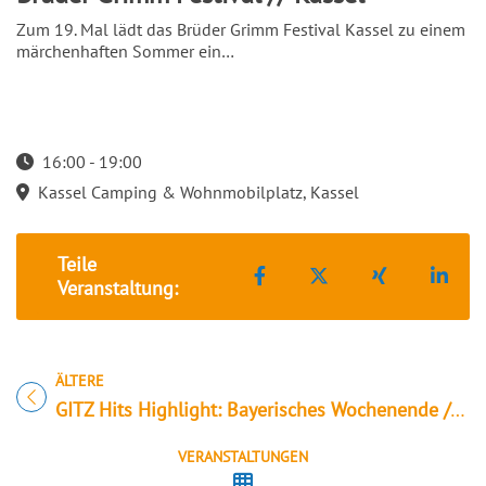
Zum 19. Mal lädt das Brüder Grimm Festival Kassel zu einem
märchenhaften Sommer ein…
16:00 - 19:00
Startzeit: 16:00
Kassel Camping & Wohnmobilplatz, Kassel
Teile
Teilen auf Facebook
Teilen auf X
Teilen auf 
Teil
Veranstaltung:
ÄLTERE
Titel für Veranstaltung
GITZ Hits Highlight: Bayerisches Wochenende // Lindau
VERANSTALTUNGEN