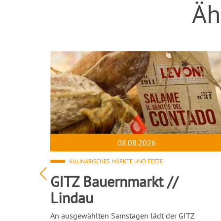
Äh
08.08.2026
E UND FESTE
KULINARISCHES
MÄRKTE UND FESTE
tfest
GITZ Bauernmarkt //
orf
Lindau
mit
An ausgewählten Samstagen lädt der GITZ