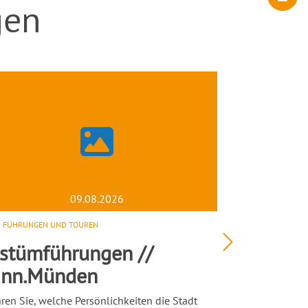
gen
09.08.2026
FÜHRUNGEN UND TOUREN
FAMILIEN U
stümführungen //
Stadtfü
nn.Münden
Uecker
hren Sie, welche Persönlichkeiten die Stadt
Erkunden Sie m