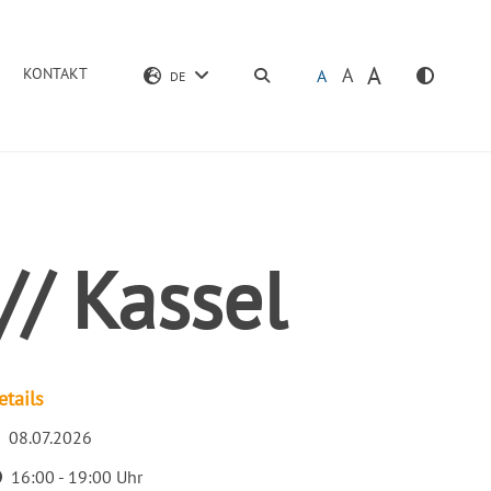
A
A
KONTAKT
SUCHEN
A
DE
// Kassel
etails
08.07.2026
atum
16:00 - 19:00 Uhr
it