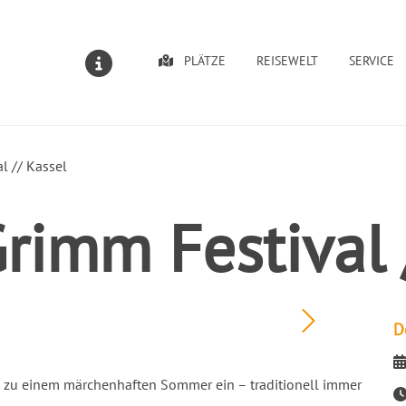
PLÄTZE
REISEWELT
SERVICE
MELDUNGEN
l // Kassel
rimm Festival 
D
D
l zu einem märchenhaften Sommer ein – traditionell immer
Ze