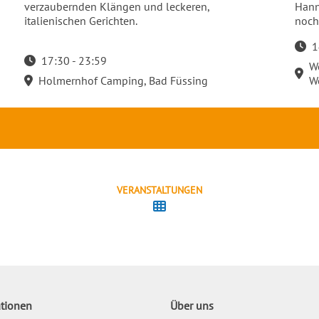
verzaubernden Klängen und leckeren,
Hann
italienischen Gerichten.
noc
1
Start
17:30 - 23:59
W
Startzeit: 17:30
Holmernhof Camping, Bad Füssing
W
VERANSTALTUNGEN
tionen
Über uns