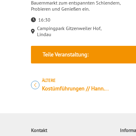
oten
Bauernmarkt zum entspannten Schlendern,
Probieren und Genießen ein.
16:30
Campingpark Gitzenweiler Hof,
Lindau
Teile Veranstaltung:
ÄLTERE
Titel für Veranstaltung
Kostümführungen // Hann.Münden
Kontakt
Informa