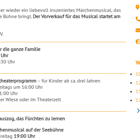
r wieder ein liebevoll inszeniertes Märchenmusical, das
Ve
e Bühne bringt.
Der Vorverkauf für das Musical startet am
Te
E-
V.
W
r die ganze Familie
 Uhr
:30 Uhr
W
1
rtheaterprogramm
– für Kinder ab ca. drei Jahren
1
reitags um 16:00 Uhr
1
1:00 Uhr
er Wiese oder im Theaterzelt
1
 auszog, das Fürchten zu lernen
henmusical auf der Seebühne
Freitag
19:00 Uhr