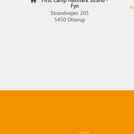
First Camp Hasmark Strand -
Fyn
h
Strandvejen 205
5450 Otterup