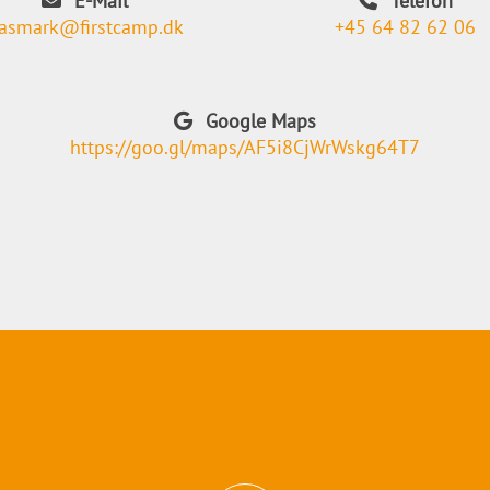
E-Mail
Telefon
asmark@firstcamp.dk
+45 64 82 62 06
Google Maps
https://goo.gl/maps/AF5i8CjWrWskg64T7