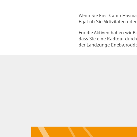
Einleitung
Wenn Sie First Camp Hasmar
Egal ob Sie Aktivitäten ode
Für die Aktiven haben wir B
dass Sie eine Radtour durch
der Landzunge Enebærodde 
Inhalt