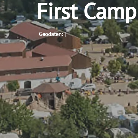
First Camp
Geodaten: |