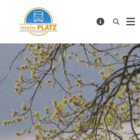
mein PLATZ
Suchen
MELDUNGE