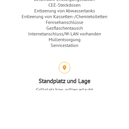
CEE-Steckdosen
Entleerung von Abwassertanks
Entleerung von Kassetten-/Chemietoiletten
Fernsehanschlüsse
Gasflaschentausch
Internetanschluss/W-LAN vorhanden
Müllentsorgung
Servicestation
Standplatz und Lage
Grillplatz bzw. grillen erlaubt
Nach O
Selbstversorgerraum
Spielplatz
Wasser-/Naturnah